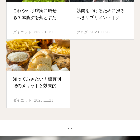
これやれば確実に痩せ
筋肉をつけるために摂る
る？体脂肪を落とすため
べきサプリメント | クレ
の基礎知識
アチンとは？
ダイエット
2025.01.31
ブログ
2023.11.26
知っておきたい！糖質制
限のメリットと効果的な
取り組み方
ダイエット
2023.11.21