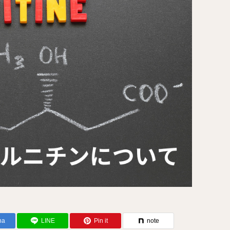
na
LINE
Pin it
note