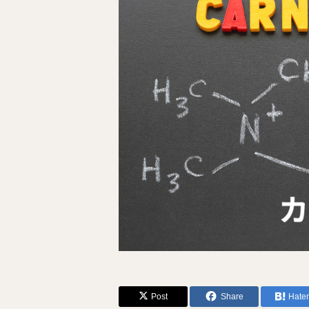
Post
Share
Hate